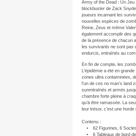
Army of the Dead : Un Jeu Z
blockbuster de Zack Snyderp
joueurs incarnant les surviv
nouvelles espèces de zombie
Reine, Zeus et même Valenti
également accomplir des qu
de la présence de chacun a
les survivants ne sont pas d
endurcis, entraînés au comb
En fin de compte, les zomb
L’épidémie a été en grande 
zones ultra contaminées, d
l’un de ces no man’s land 
surentraînés et armés jusqu’
chambre forte pleine à craq
qu’à être ramassée. La seu
leur trésor, c’est une hord
Contenu :
• 62 Figurines, 6 Socles 
• 6 Tableaux de bord de 