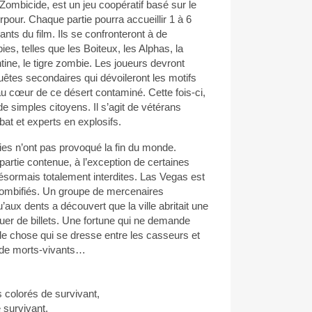
ombicide, est un jeu coopératif basé sur le
our. Chaque partie pourra accueillir 1 à 6
ants du film. Ils se confronteront à de
s, telles que les Boiteux, les Alphas, la
ne, le tigre zombie. Les joueurs devront
êtes secondaires qui dévoileront les motifs
u cœur de ce désert contaminé. Cette fois-ci,
e simples citoyens. Il s’agit de vétérans
at et experts en explosifs.
ies n’ont pas provoqué la fin du monde.
partie contenue, à l’exception de certaines
ésormais totalement interdites. Las Vegas est
zombifiés. Un groupe de mercenaires
aux dents a découvert que la ville abritait une
uer de billets. Une fortune qui ne demande
le chose qui se dresse entre les casseurs et
e de morts-vivants…
colorés de survivant,
survivant,