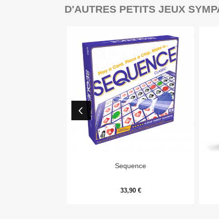
D'AUTRES PETITS JEUX SYMP

Aperçu rapide
Sequence
33,90 €