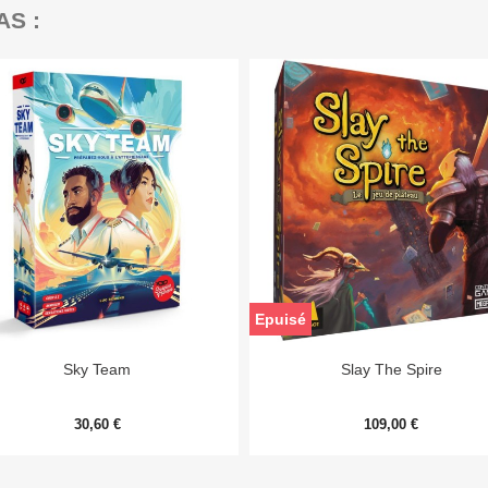
AS :
Epuisé


Aperçu rapide
Aperçu rapide
Sky Team
Slay The Spire
30,60 €
109,00 €