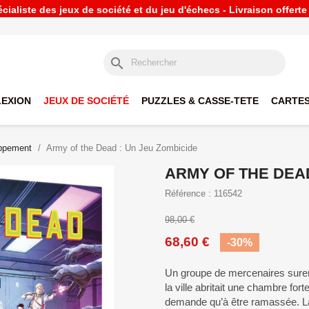
ialiste des jeux de société et du jeu d'échecs - Livraison offert
search
LEXION
JEUX DE SOCIÉTÉ
PUZZLES & CASSE-TETE
CARTES
oppement
Army of the Dead : Un Jeu Zombicide
ARMY OF THE DEAD
Référence : 116542
98,00 €
68,60 €
-30%
Un groupe de mercenaires suren
la ville abritait une chambre fort
demande qu’à être ramassée. La