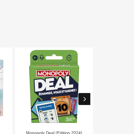


Aperçu rapide
Aper
Monopoly Deal (Edition 2024)
Day