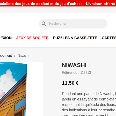
ialiste des jeux de société et du jeu d'échecs - Livraison offert
search
LEXION
JEUX DE SOCIÉTÉ
PUZZLES & CASSE-TETE
CARTES
oppement
Niwashi
NIWASHI
Référence : 116813
11,50 €
Pendant une partie de Niwashi, 
jardin en essayant de compléter
respectant la quiétude des lieux,
des indications à leur partenaire 
communiquer directement !