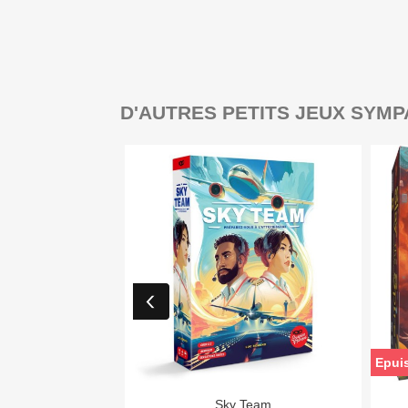
D'AUTRES PETITS JEUX SYMP
Epui

Aperçu rapide
Sky Team