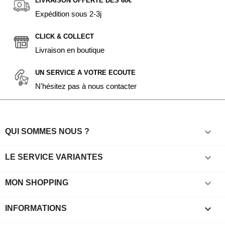
LIVRAISON OFFERTE DÈS 60€
Expédition sous 2-3j
CLICK & COLLECT
Livraison en boutique
UN SERVICE A VOTRE ECOUTE
N'hésitez pas à nous contacter

QUI SOMMES NOUS ?

LE SERVICE VARIANTES

MON SHOPPING
keyboard_arrow_down
INFORMATIONS