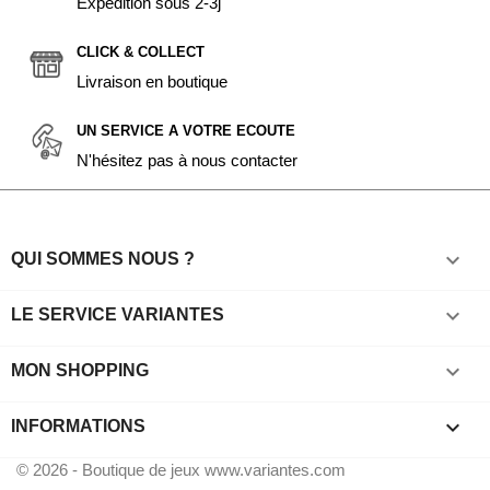
Expédition sous 2-3j
CLICK & COLLECT
Livraison en boutique
UN SERVICE A VOTRE ECOUTE
N'hésitez pas à nous contacter

QUI SOMMES NOUS ?

LE SERVICE VARIANTES

MON SHOPPING
keyboard_arrow_down
INFORMATIONS
© 2026 - Boutique de jeux www.variantes.com