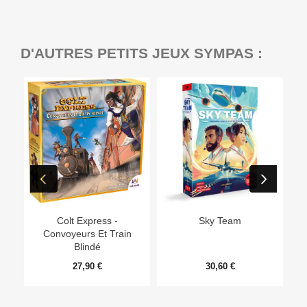
D'AUTRES PETITS JEUX SYMPAS :
Ep
Colt Express -
Sky Team
Convoyeurs Et Train
Blindé
27,90 €
30,60 €