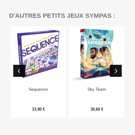
D'AUTRES PETITS JEUX SYMPAS :
Ep
Sequence
Sky Team
33,90 €
30,60 €