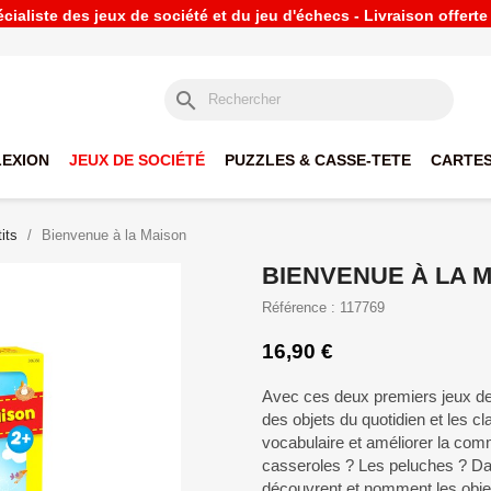
ialiste des jeux de société et du jeu d'échecs - Livraison offert
search
LEXION
JEUX DE SOCIÉTÉ
PUZZLES & CASSE-TETE
CARTES
its
Bienvenue à la Maison
BIENVENUE À LA 
Référence : 117769
16,90 €
Avec ces deux premiers jeux de
des objets du quotidien et les cl
vocabulaire et améliorer la co
casseroles ? Les peluches ? Da
découvrent et nomment les objets