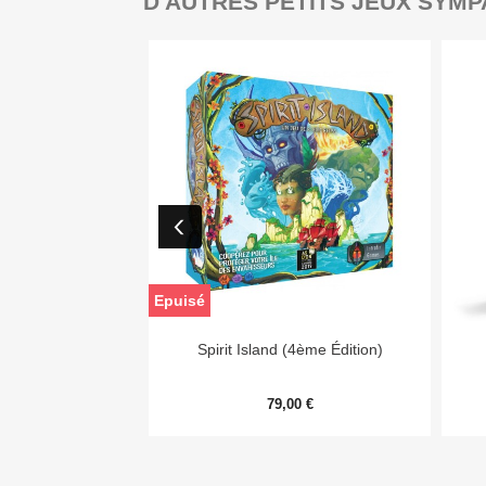
D'AUTRES PETITS JEUX SYMP
Epuisé

Aperçu rapide
Spirit Island (4ème Édition)
79,00 €