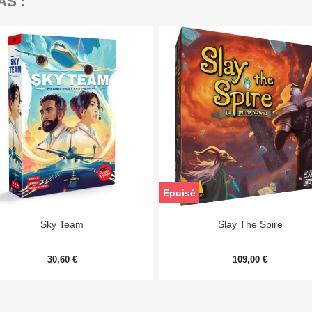
AS :
Epuisé


Aperçu rapide
Aperçu rapide
Sky Team
Slay The Spire
30,60 €
109,00 €