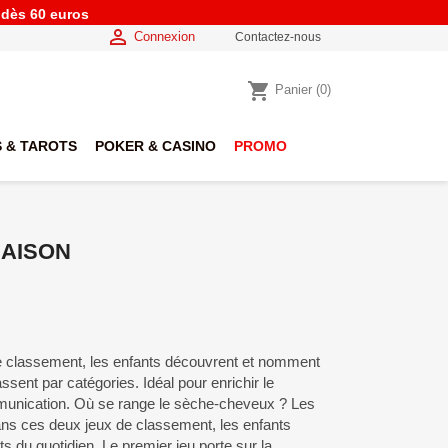
e dès 60 euros

Connexion
Contactez-nous
shopping_cart
Panier
(0)
 & TAROTS
POKER & CASINO
PROMO
MAISON
 classement, les enfants découvrent et nomment
assent par catégories. Idéal pour enrichir le
mmunication. Où se range le sèche-cheveux ? Les
ns ces deux jeux de classement, les enfants
 du quotidien. Le premier jeu porte sur la