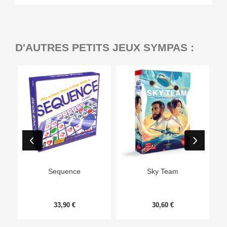
D'AUTRES PETITS JEUX SYMPAS :
Ep
Sequence
Sky Team
33,90 €
30,60 €