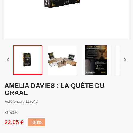


AMELIA DAVIES : LA QUÊTE DU
GRAAL
Référence : 117542
31,50 €
22,05 €
-30%