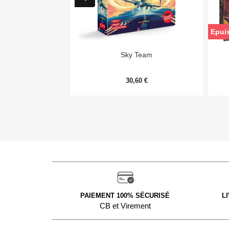
Epui

Aperçu rapide
Sky Team
30,60 €
PAIEMENT 100% SÉCURISÉ
L
CB et Virement