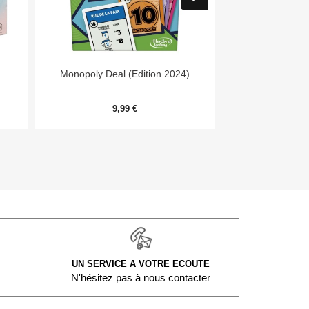


Aperçu rapide
Aper
Monopoly Deal (Edition 2024)
Forêt Mixte - E
9,99 €
9,
UN SERVICE A VOTRE ECOUTE
N'hésitez pas à nous contacter