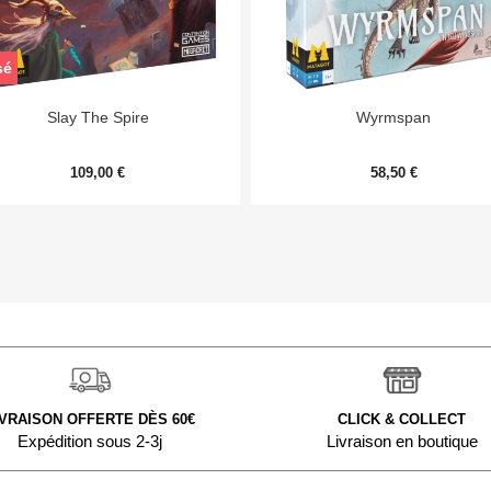
sé


Aperçu rapide
Aperçu rapide
Slay The Spire
Wyrmspan
109,00 €
58,50 €
IVRAISON OFFERTE DÈS 60€
CLICK & COLLECT
Expédition sous 2-3j
Livraison en boutique