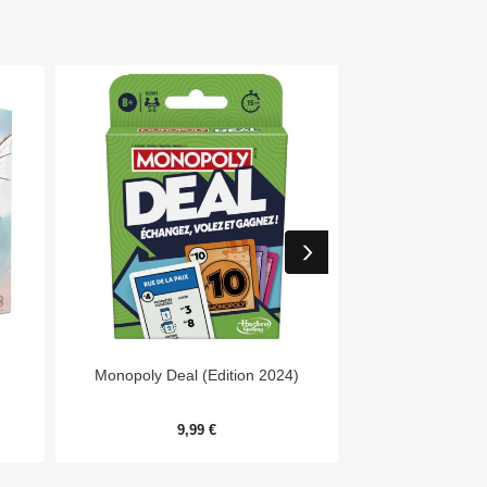


Aperçu rapide
Aper
Monopoly Deal (Edition 2024)
7 Wonders Archit
Me
9,99 €
20,