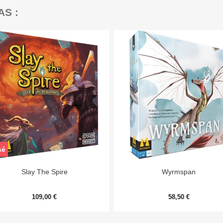
AS :
sé


Aperçu rapide
Aperçu rapide
Slay The Spire
Wyrmspan
109,00 €
58,50 €