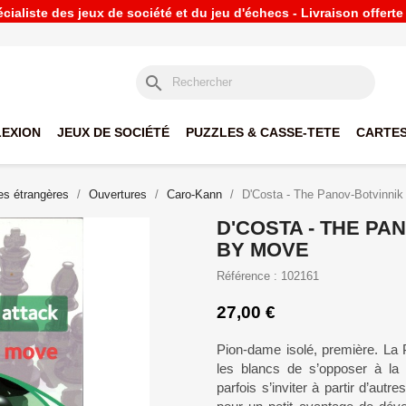
ialiste des jeux de société et du jeu d'échecs - Livraison offert
search
LEXION
JEUX DE SOCIÉTÉ
PUZZLES & CASSE-TETE
CARTES
s étrangères
Ouvertures
Caro-Kann
D'Costa - The Panov-Botvinni
D'COSTA - THE PA
BY MOVE
Référence : 102161
27,00 €
Pion-dame isolé, première. La 
les blancs de s’opposer à la
parfois s’inviter à partir d’autr