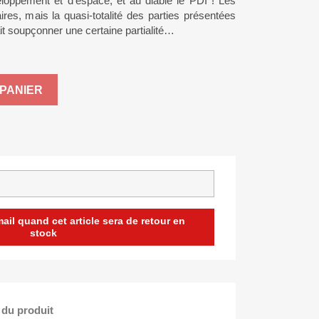
loppement et d’espace, et au diable le PDI ! Les
aires, mais la quasi-totalité des parties présentées
it soupçonner une certaine partialité…
PANIER
il quand cet article sera de retour en
stock
 du produit