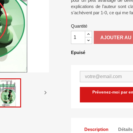
pour un petit avantage de déve
explications de l’auteur sont cl
s’achèvent par 1-0, ce qui me fa
Quantité
AJOUTER AU 
Epuisé

Prévenez-moi par ema
Description
Détails