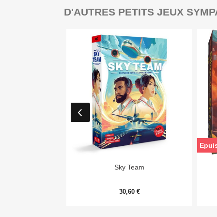
D'AUTRES PETITS JEUX SYMP
Epui

Aperçu rapide
Sky Team
30,60 €