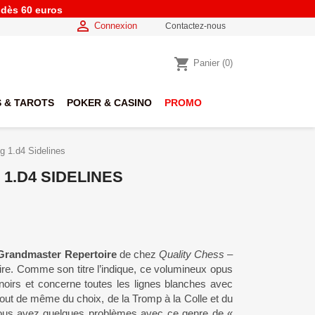
e dès 60 euros

Connexion
Contactez-nous
shopping_cart
Panier
(0)
 & TAROTS
POKER & CASINO
PROMO
 1.d4 Sidelines
 1.D4 SIDELINES
Grandmaster Repertoire
de chez
Quality Chess
–
faire. Comme son titre l’indique, ce volumineux opus
noirs et concerne toutes les lignes blanches avec
tout de même du choix, de la Tromp à la Colle et du
 vous avez quelques problèmes avec ce genre de «