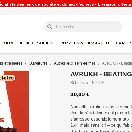
ialiste des jeux de société et du jeu d'échecs - Livraison offert
search
LEXION
JEUX DE SOCIÉTÉ
PUZZLES & CASSE-TETE
CARTES
s étrangères
Ouvertures
Autres jeux semi-fermés
AVRUKH - Beating
AVRUKH - BEATING
Référence : 102639
30,00 €
Nouvelle parution dans la série
dont la réputation n’est plus à 
s’adresse essentiellement aux 
1.d4 mais sans c4 – ce qui fait 
Blackmar à la Torre. Alors si