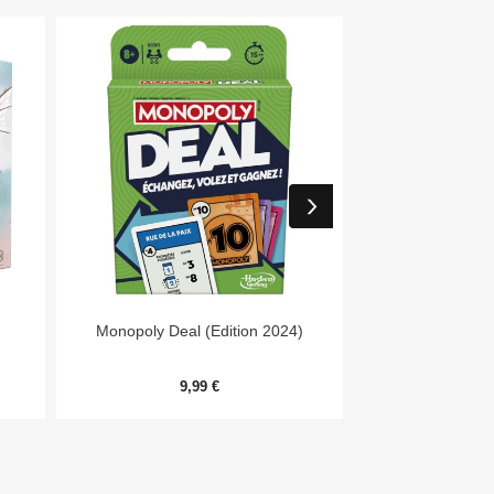


Aperçu rapide
Aper
Monopoly Deal (Edition 2024)
Day
9,99 €
54,