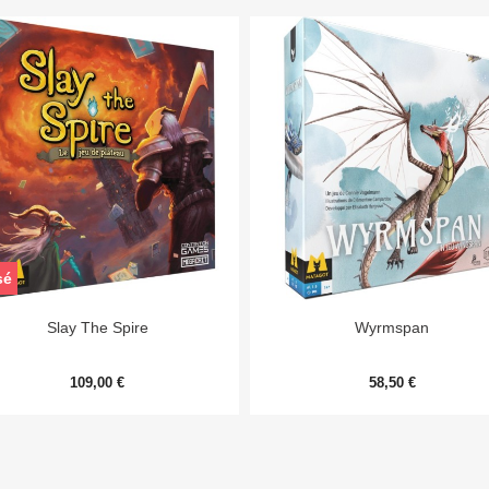
sé


Aperçu rapide
Aperçu rapide
Slay The Spire
Wyrmspan
109,00 €
58,50 €