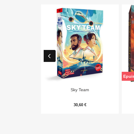
Epui

Aperçu rapide
Sky Team
30,60 €