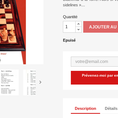
sidelines »…
Quantité
AJOUTER AU 
Epuisé
Prévenez-moi par ema

Description
Détails