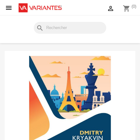

(0)

shopping_cart
search