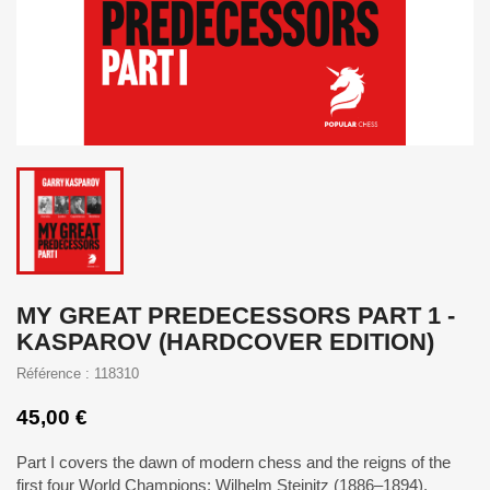
MY GREAT PREDECESSORS PART 1 -
KASPAROV (HARDCOVER EDITION)
Référence : 118310
45,00 €
Part I
covers
the
dawn
of modern
chess
and the
reigns
of the
first four World Champions: Wilhelm Steinitz (1886
–
1894),