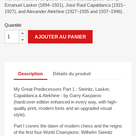
Emanuel Lasker (1894
–
1921), José
Raúl
Capablanca
(1921
–
1927), and Alexander
Alekhine
(1927
–
1935 and 1937
–
1946).
Quantité
AJOUTER AU PANIER
Description
Détails du produit
My
Great
Predecessors
Part 1 :
Steinitz, Lasker,
Capablanca
&
Alekhine - by
Garry Kasparov
(
hardcover
edition
enhanced
in
every
way
,
with
high-
quality
print
, modern fonts and an
upgraded
visual
style).
Part I
covers
the
dawn
of modern
chess
and the
reigns
of the first four World Champions: Wilhelm Steinitz