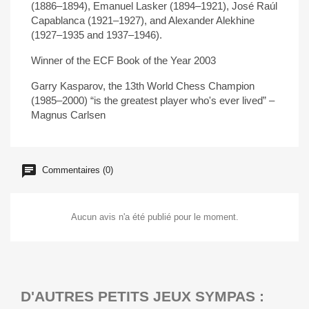
(1886
–
1894), Emanuel Lasker (1894
–
1921), José
Raúl
Capablanca
(1921
–
1927), and Alexander
Alekhine
(1927
–
1935 and 1937
–
1946).
Winner of the ECF Book of the
Year
2003
Garry Kasparov, the 13th World Chess Champion
(1985
–
2000) “
is
the
greatest
player
who's
ever
lived
”
–
Magnus Carlsen
Commentaires (0)
Aucun avis n'a été publié pour le moment.
D'AUTRES PETITS JEUX SYMPAS :