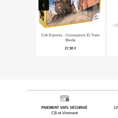

Aperçu rapide
Colt Express - Convoyeurs Et Train
Blindé
27,90 €
PAIEMENT 100% SÉCURISÉ
L
CB et Virement