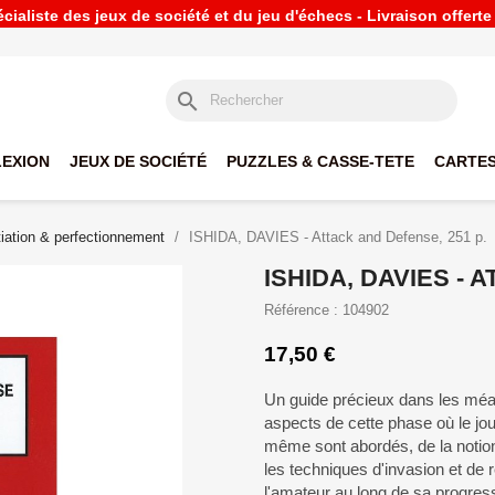
ialiste des jeux de société et du jeu d'échecs - Livraison offert
search
LEXION
JEUX DE SOCIÉTÉ
PUZZLES & CASSE-TETE
CARTES
itiation & perfectionnement
ISHIDA, DAVIES - Attack and Defense, 251 p.
ISHIDA, DAVIES - 
Référence : 104902
17,50 €
Un guide précieux dans les méan
aspects de cette phase où le jou
même sont abordés, de la notion
les techniques d'invasion et de
l'amateur au long de sa progressi