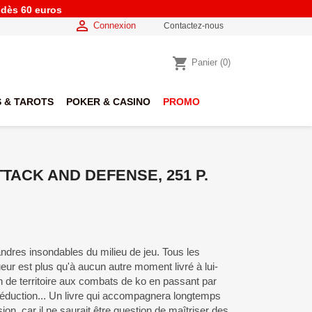
e dès 60 euros

Connexion
Contactez-nous
shopping_cart
Panier
(0)
 & TAROTS
POKER & CASINO
PROMO
ATTACK AND DEFENSE, 251 P.
dres insondables du milieu de jeu. Tous les
eur est plus qu'à aucun autre moment livré à lui-
 de territoire aux combats de ko en passant par
 réduction... Un livre qui accompagnera longtemps
on, car il ne saurait être question de maîtriser des