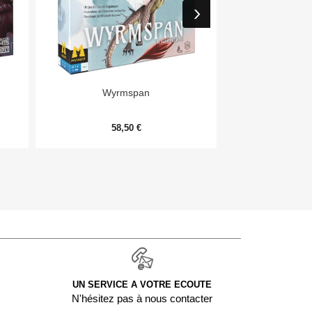


Aperçu rapide
Aper
Wyrmspan
Monopoly Deal
58,50 €
9,
UN SERVICE A VOTRE ECOUTE
N'hésitez pas à nous contacter