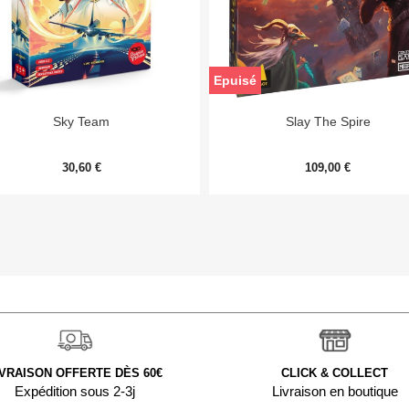
Epuisé


Aperçu rapide
Aperçu rapide
Sky Team
Slay The Spire
30,60 €
109,00 €
IVRAISON OFFERTE DÈS 60€
CLICK & COLLECT
Expédition sous 2-3j
Livraison en boutique