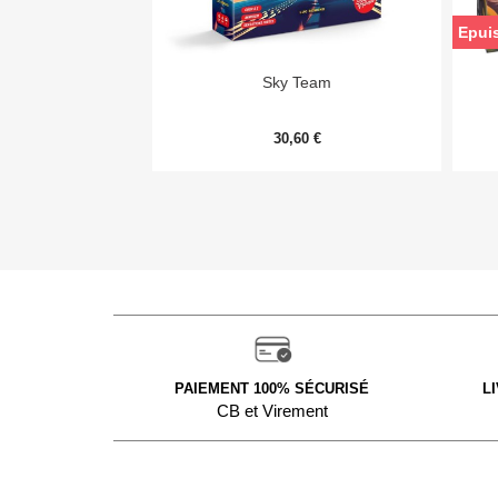
Epui

Aperçu rapide
Sky Team
30,60 €
PAIEMENT 100% SÉCURISÉ
L
CB et Virement