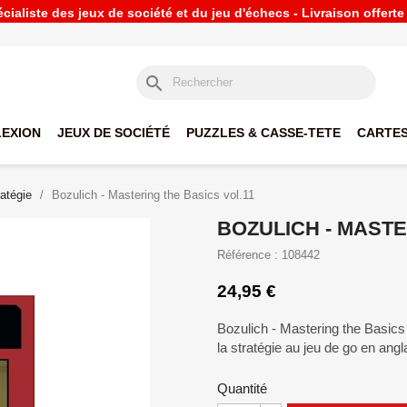
ialiste des jeux de société et du jeu d'échecs - Livraison offert
search
LEXION
JEUX DE SOCIÉTÉ
PUZZLES & CASSE-TETE
CARTES
ratégie
Bozulich - Mastering the Basics vol.11
BOZULICH - MASTE
Référence : 108442
24,95 €
Bozulich - Mastering the Basics 
la stratégie au jeu de go en angl
Quantité