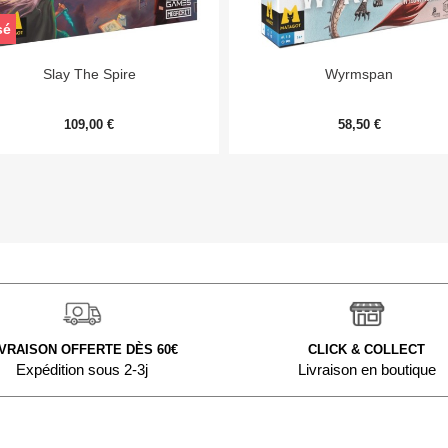
sé


Aperçu rapide
Aperçu rapide
Slay The Spire
Wyrmspan
109,00 €
58,50 €
IVRAISON OFFERTE DÈS 60€
CLICK & COLLECT
Expédition sous 2-3j
Livraison en boutique