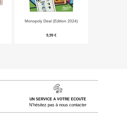


Aperçu rapide
Aper
Monopoly Deal (Edition 2024)
Day
9,99 €
54,
UN SERVICE A VOTRE ECOUTE
N'hésitez pas à nous contacter