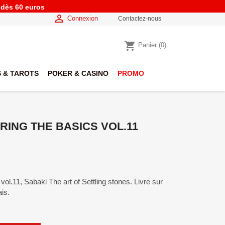
e dès 60 euros

Connexion
Contactez-nous
shopping_cart
Panier
(0)
 & TAROTS
POKER & CASINO
PROMO
RING THE BASICS VOL.11
vol.11, Sabaki The art of Settling stones. Livre sur
ais.