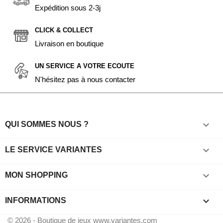
Expédition sous 2-3j
CLICK & COLLECT
Livraison en boutique
UN SERVICE A VOTRE ECOUTE
N'hésitez pas à nous contacter

QUI SOMMES NOUS ?

LE SERVICE VARIANTES

MON SHOPPING
keyboard_arrow_down
INFORMATIONS
© 2026 - Boutique de jeux www.variantes.com