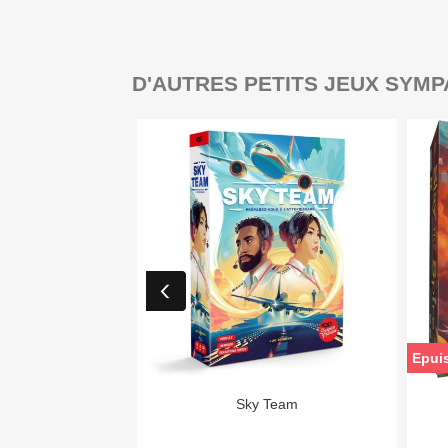
D'AUTRES PETITS JEUX SYMP
Epui

Aperçu rapide
Sky Team