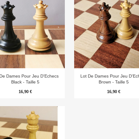


Aperçu rapide
Aperçu rapide
 De Dames Pour Jeu D'Echecs
Lot De Dames Pour Jeu D'Ec
Black - Taille 5
Brown - Taille 5
16,90 €
16,90 €