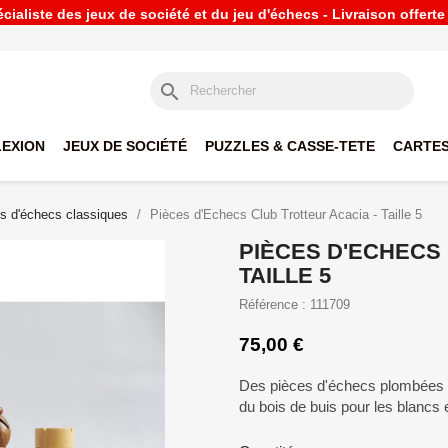
ialiste des jeux de société et du jeu d'échecs - Livraison offert
search
LEXION
JEUX DE SOCIÉTÉ
PUZZLES & CASSE-TETE
CARTES
s d'échecs classiques
Pièces d'Echecs Club Trotteur Acacia - Taille 5
PIÈCES D'ECHECS
TAILLE 5
Référence : 111709
75,00 €
Des pièces d'échecs plombées et 
du bois de buis pour les blancs e