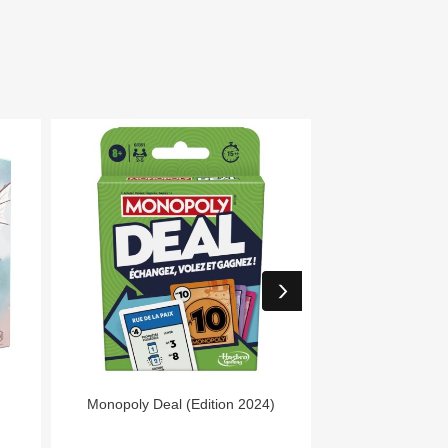


Aperçu rapide
Aper
Monopoly Deal (Edition 2024)
Day