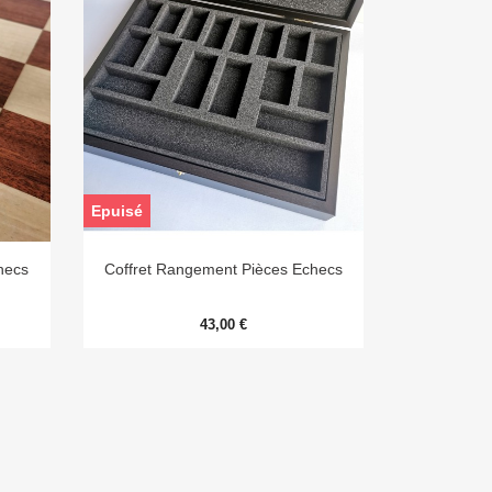
Epuisé

Aperçu rapide
hecs
Coffret Rangement Pièces Echecs
43,00 €