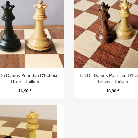


Aperçu rapide
Aperçu rapide
 De Dames Pour Jeu D'Echecs
Lot De Dames Pour Jeu D'Ec
Black - Taille 5
Brown - Taille 5
16,90 €
16,90 €