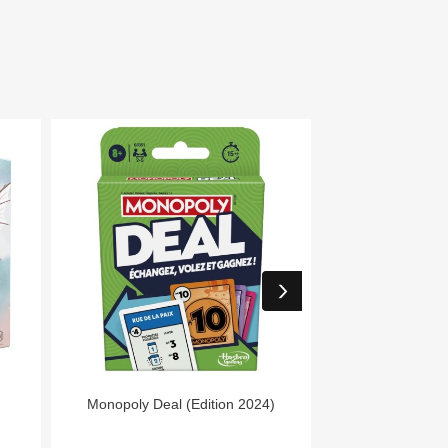


Aperçu rapide
Aper
Monopoly Deal (Edition 2024)
Day