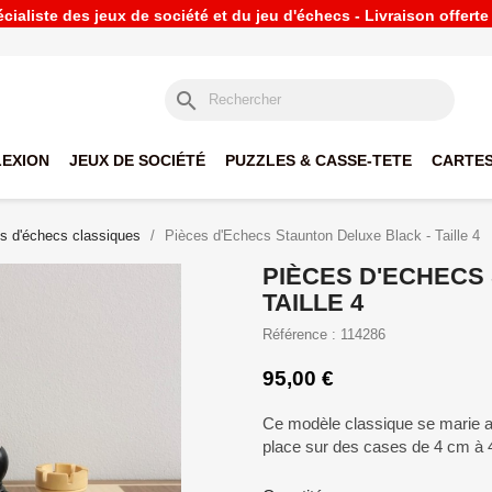
ialiste des jeux de société et du jeu d'échecs - Livraison offert
search
LEXION
JEUX DE SOCIÉTÉ
PUZZLES & CASSE-TETE
CARTES
s d'échecs classiques
Pièces d'Echecs Staunton Deluxe Black - Taille 4
PIÈCES D'ECHECS
TAILLE 4
Référence : 114286
95,00 €
Ce modèle classique se marie av
place sur des cases de 4 cm à 