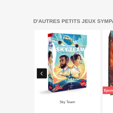
D'AUTRES PETITS JEUX SYMP
Epui

Aperçu rapide
Sky Team