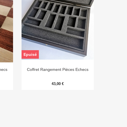
Epuisé

Aperçu rapide
hecs
Coffret Rangement Pièces Echecs
43,00 €