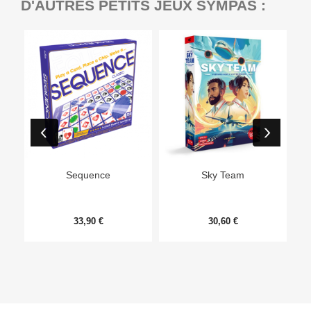
D'AUTRES PETITS JEUX SYMPAS :
Ep
Sequence
Sky Team
33,90 €
30,60 €