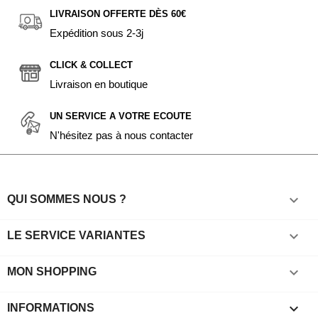
LIVRAISON OFFERTE DÈS 60€
Expédition sous 2-3j
CLICK & COLLECT
Livraison en boutique
UN SERVICE A VOTRE ECOUTE
N'hésitez pas à nous contacter

QUI SOMMES NOUS ?

LE SERVICE VARIANTES

MON SHOPPING
keyboard_arrow_down
INFORMATIONS