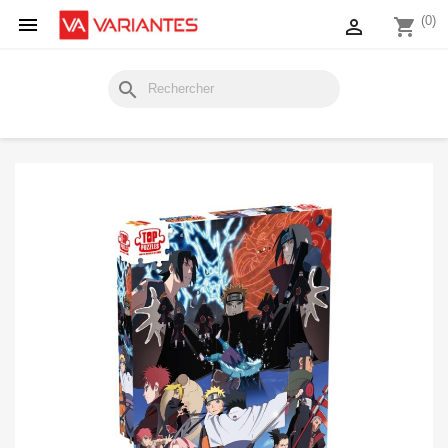

(0)

shopping_cart
search