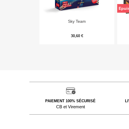
Epui

Aperçu rapide
Sky Team
30,60 €
PAIEMENT 100% SÉCURISÉ
L
CB et Virement