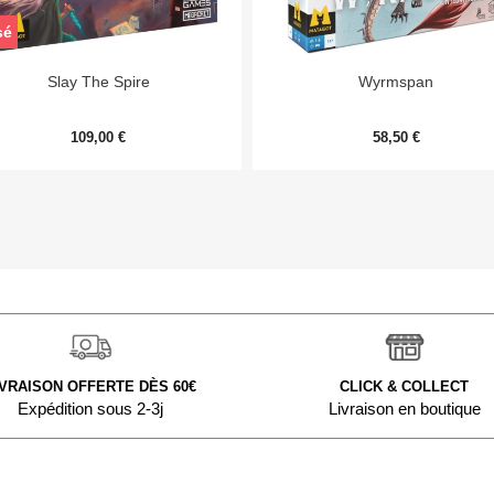
sé


Aperçu rapide
Aperçu rapide
Slay The Spire
Wyrmspan
109,00 €
58,50 €
IVRAISON OFFERTE DÈS 60€
CLICK & COLLECT
Expédition sous 2-3j
Livraison en boutique