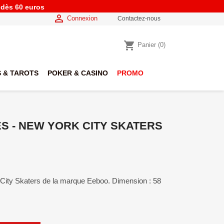
e dès 60 euros

Connexion
Contactez-nous
shopping_cart
Panier
(0)
 & TAROTS
POKER & CASINO
PROMO
ES - NEW YORK CITY SKATERS
City Skaters de la marque Eeboo. Dimension : 58