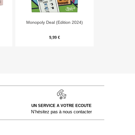


Aperçu rapide
Aper
Monopoly Deal (Edition 2024)
Day
9,99 €
54,
UN SERVICE A VOTRE ECOUTE
N'hésitez pas à nous contacter