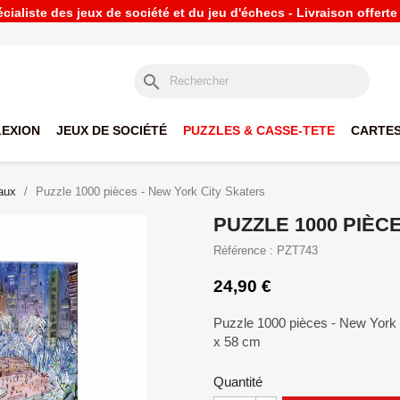
ialiste des jeux de société et du jeu d'échecs - Livraison offert
search
LEXION
JEUX DE SOCIÉTÉ
PUZZLES & CASSE-TETE
CARTES
aux
Puzzle 1000 pièces - New York City Skaters
PUZZLE 1000 PIÈC
Référence : PZT743
24,90 €
Puzzle 1000 pièces - New York 
x 58 cm
Quantité