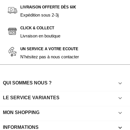
LIVRAISON OFFERTE DÈS 60€
Expédition sous 2-3j
CLICK & COLLECT
Livraison en boutique
UN SERVICE A VOTRE ECOUTE
N'hésitez pas à nous contacter

QUI SOMMES NOUS ?

LE SERVICE VARIANTES

MON SHOPPING
keyboard_arrow_down
INFORMATIONS