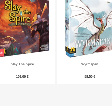
sé


Aperçu rapide
Aperçu rapide
Slay The Spire
Wyrmspan
109,00 €
58,50 €