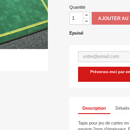
Quantité
AJOUTER AU 
Epuisé
Prévenez-moi par ema
Description
Détails
Tapis pour jeu de cartes en
environ 2mm d'épaisseur. F