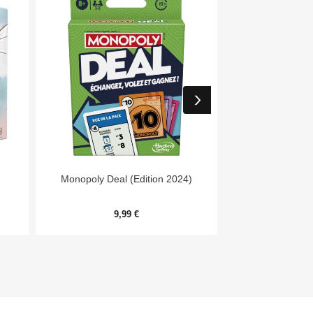


Aperçu rapide
Aper
Monopoly Deal (Edition 2024)
Day
9,99 €
54,