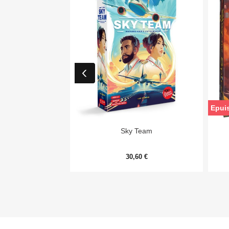
Epui

Aperçu rapide
Sky Team
30,60 €