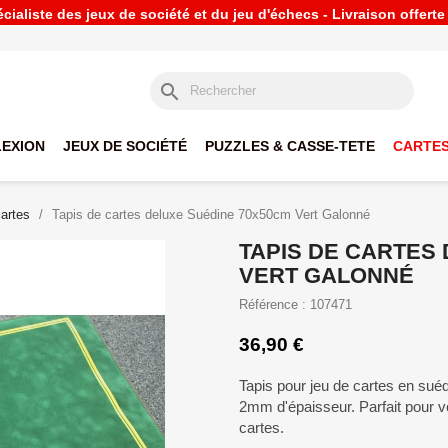
ialiste des jeux de société et du jeu d'échecs - Livraison offert
search
LEXION
JEUX DE SOCIÉTÉ
PUZZLES & CASSE-TETE
CARTES
cartes
Tapis de cartes deluxe Suédine 70x50cm Vert Galonné
TAPIS DE CARTES
VERT GALONNÉ
Référence : 107471
36,90 €
Tapis pour jeu de cartes en suéd
2mm d'épaisseur. Parfait pour vo
cartes.