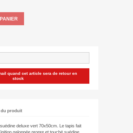
PANIER
il quand cet article sera de retour en
stock
 du produit
 suédine deluxe vert 70x50cm. Le tapis fait
inition galonnée propre et touché suédine