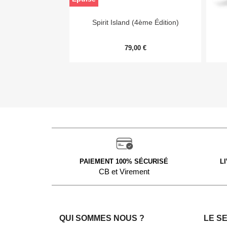

Aperçu rapide
Spirit Island (4ème Édition)
79,00 €
PAIEMENT 100% SÉCURISÉ
L
CB et Virement
QUI SOMMES NOUS ?
LE S