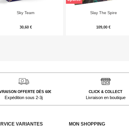


Aperçu rapide
Aperçu rapide
Sky Team
Slay The Spire
30,60 €
109,00 €
IVRAISON OFFERTE DÈS 60€
CLICK & COLLECT
Expédition sous 2-3j
Livraison en boutique
ERVICE VARIANTES
MON SHOPPING