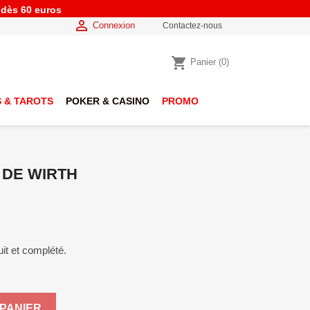
e dès 60 euros

Connexion
Contactez-nous
shopping_cart
Panier
(0)
 & TAROTS
POKER & CASINO
PROMO
 DE WIRTH
it et complété.
PANIER