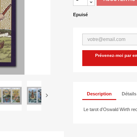
Epuisé
Prévenez-moi par ema
Description
Détails

Le tarot d'Oswald Wirth rec