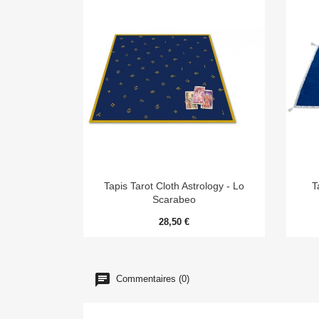

Aperçu rapide
Tapis Tarot Cloth Astrology - Lo
T
Scarabeo
28,50 €
Commentaires (0)