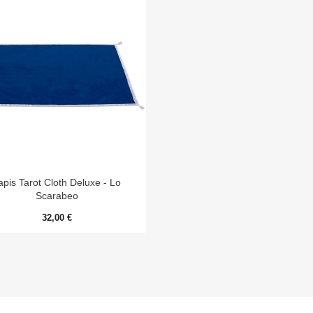

Aperçu rapide
apis Tarot Cloth Deluxe - Lo
Scarabeo
32,00 €