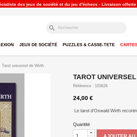
ialiste des jeux de société et du jeu d'échecs - Livraison offert
search
LEXION
JEUX DE SOCIÉTÉ
PUZZLES & CASSE-TETE
CARTES
Tarot universel de Wirth
TAROT UNIVERSEL
Référence : 103626
24,00 €
Le tarot d'Oswald Wirth recontru
Quantité
AJOUTER AU 