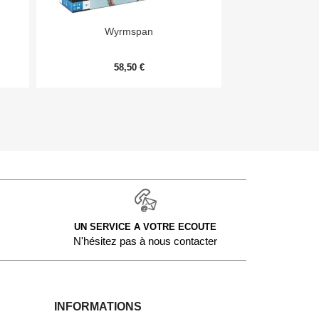


Aperçu rapide
Aper
Wyrmspan
Monopoly Deal
58,50 €
9,
UN SERVICE A VOTRE ECOUTE
N'hésitez pas à nous contacter
INFORMATIONS