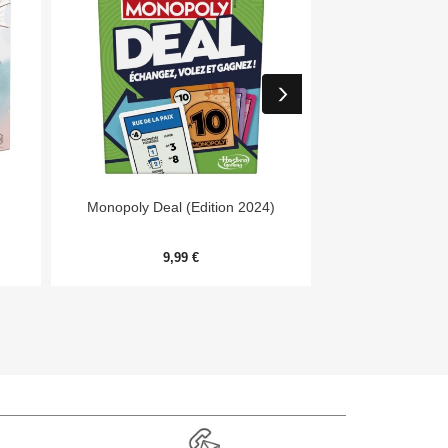


Aperçu rapide
Aper
Monopoly Deal (Edition 2024)
Day
9,99 €
54,