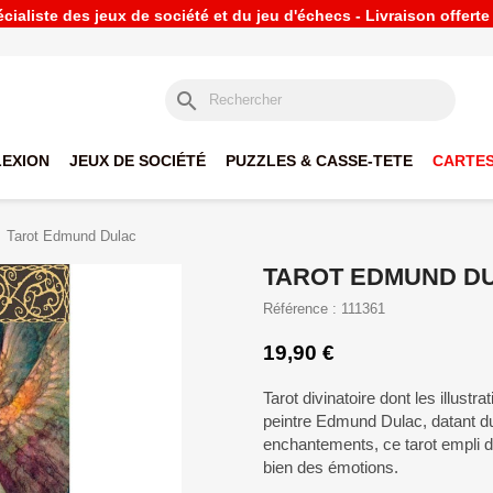
ialiste des jeux de société et du jeu d'échecs - Livraison offert
search
LEXION
JEUX DE SOCIÉTÉ
PUZZLES & CASSE-TETE
CARTES
Tarot Edmund Dulac
TAROT EDMUND D
Référence : 111361
19,90 €
Tarot divinatoire dont les illustra
peintre Edmund Dulac, datant d
enchantements, ce tarot empli d
bien des émotions.