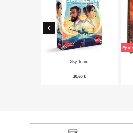
Epui

Aperçu rapide
Sky Team
30,60 €