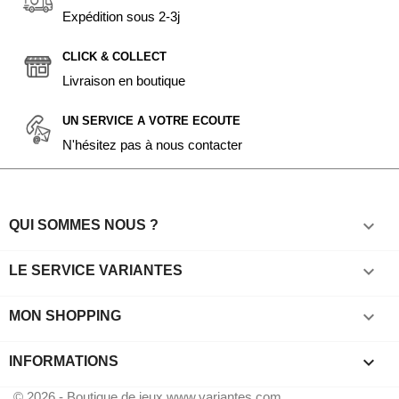
Expédition sous 2-3j
CLICK & COLLECT
Livraison en boutique
UN SERVICE A VOTRE ECOUTE
N'hésitez pas à nous contacter

QUI SOMMES NOUS ?

LE SERVICE VARIANTES

MON SHOPPING
keyboard_arrow_down
INFORMATIONS
© 2026 - Boutique de jeux www.variantes.com