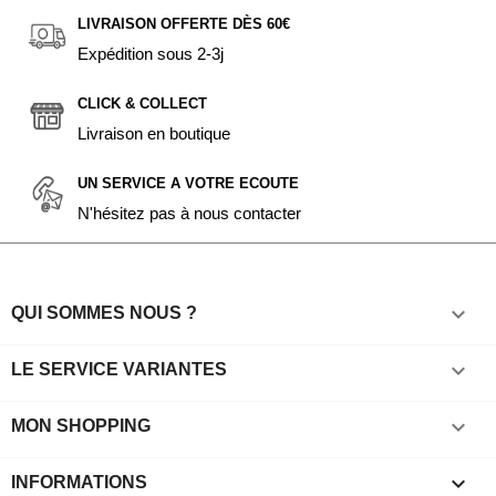
LIVRAISON OFFERTE DÈS 60€
Expédition sous 2-3j
CLICK & COLLECT
Livraison en boutique
UN SERVICE A VOTRE ECOUTE
N'hésitez pas à nous contacter

QUI SOMMES NOUS ?

LE SERVICE VARIANTES

MON SHOPPING
keyboard_arrow_down
INFORMATIONS