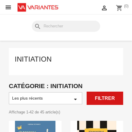

(0)

shopping_cart
search
INITIATION
CATÉGORIE : INITIATION
Les plus récents

FILTRER
Affichage 1-42 de 45 article(s)