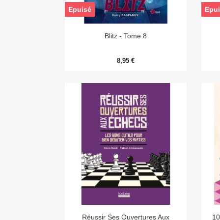
Epuisé
Epui

Aperçu rapide
Blitz - Tome 8
8,95 €

Aperçu rapide
Réussir Ses Ouvertures Aux
10