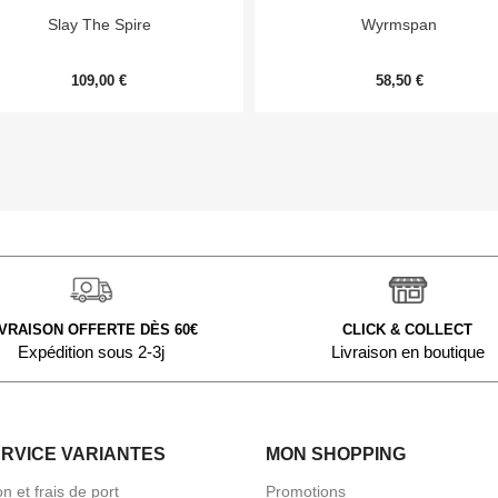


Aperçu rapide
Aperçu rapide
Slay The Spire
Wyrmspan
109,00 €
58,50 €
IVRAISON OFFERTE DÈS 60€
CLICK & COLLECT
Expédition sous 2-3j
Livraison en boutique
ERVICE VARIANTES
MON SHOPPING
on et frais de port
Promotions