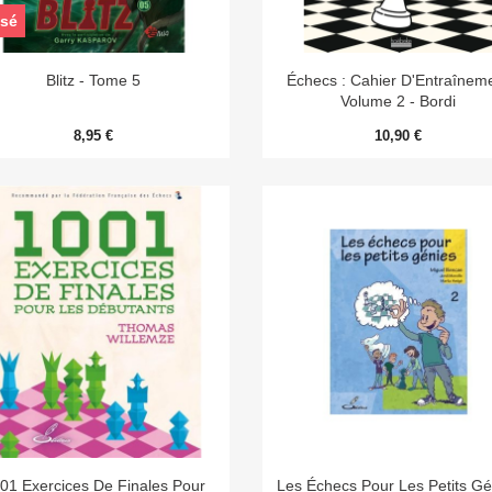
sé


Aperçu rapide
Aperçu rapide
Blitz - Tome 5
Échecs : Cahier D'Entraînem
Volume 2 - Bordi
8,95 €
10,90 €


Aperçu rapide
Aperçu rapide
01 Exercices De Finales Pour
Les Échecs Pour Les Petits Gé