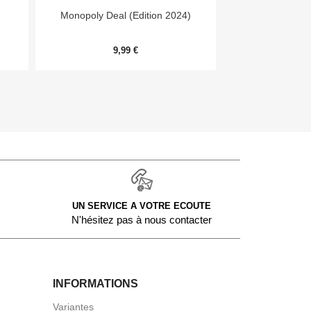


Aperçu rapide
Aper
Monopoly Deal (Edition 2024)
7 Wonders Archit
Me
9,99 €
20,
UN SERVICE A VOTRE ECOUTE
N'hésitez pas à nous contacter
INFORMATIONS
Variantes