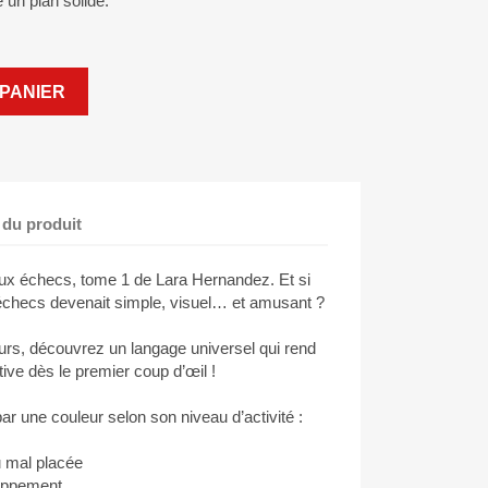
un plan solide.
PANIER
 du produit
ux échecs, tome 1 de Lara Hernandez. Et si
 échecs devenait simple, visuel… et amusant ?
rs, découvrez un langage universel qui rend
uitive dès le premier coup d’œil !
r une couleur selon son niveau d’activité :
 mal placée
oppement