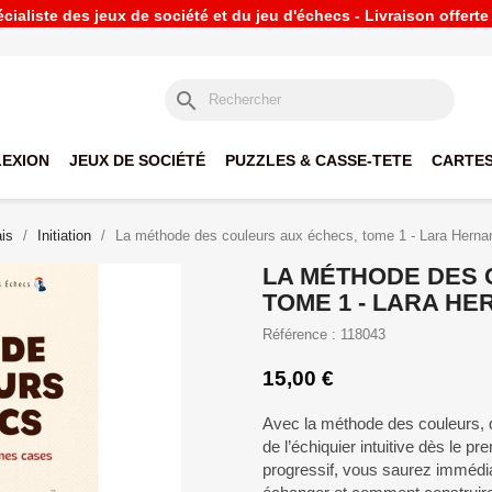
ialiste des jeux de société et du jeu d'échecs - Livraison offert
search
LEXION
JEUX DE SOCIÉTÉ
PUZZLES & CASSE-TETE
CARTES
is
Initiation
La méthode des couleurs aux échecs, tome 1 - Lara Hern
LA MÉTHODE DES 
TOME 1 - LARA H
Référence : 118043
15,00 €
Avec la méthode des couleurs, d
de l’échiquier intuitive dès le p
progressif, vous saurez immédia