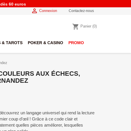
e dès 60 euros

Connexion
Contactez-nous
shopping_cart
Panier
(0)
 & TAROTS
POKER & CASINO
PROMO
andez
COULEURS AUX ÉCHECS,
ERNANDEZ
écouvrez un langage universel qui rend la lecture
remier coup d’œil ! Grâce à ce code clair et
tement quelles pièces améliorer, lesquelles