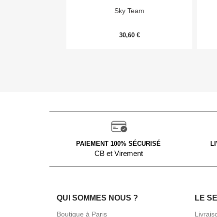

Aperçu rapide
Sky Team
30,60 €
PAIEMENT 100% SÉCURISÉ
L
CB et Virement
QUI SOMMES NOUS ?
LE S
Boutique à Paris
Livrais