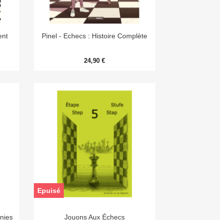

Aperçu rapide
ent
Pinel - Echecs : Histoire Complète
24,90 €
Epuisé

Aperçu rapide
nies
Jouons Aux Échecs