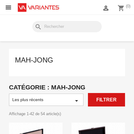

(0)

shopping_cart
search
MAH-JONG
CATÉGORIE : MAH-JONG
Les plus récents

FILTRER
Affichage 1-42 de 54 article(s)