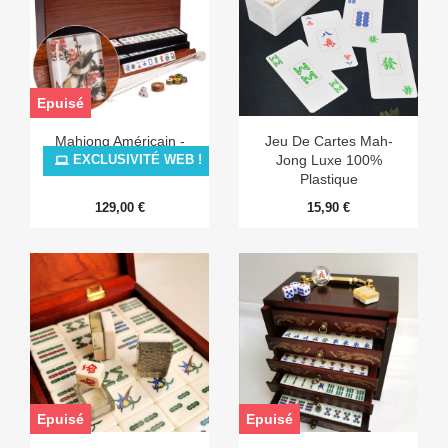
Epuisé
Mahjong Américain -
Jeu De Cartes Mah-
Traditional Birds
Jong Luxe 100%
EXCLUSIVITÉ WEB !
Plastique
129,00 €
15,90 €
Epuisé
Epuisé