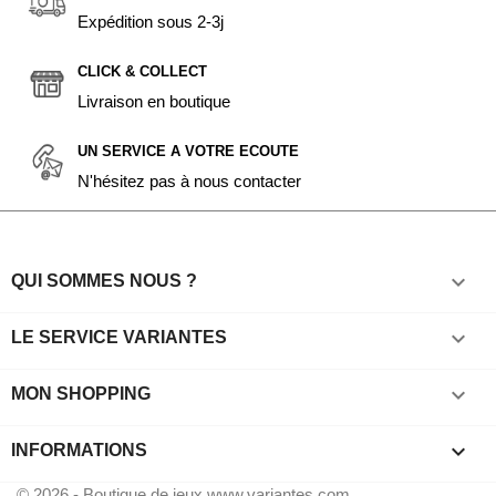
Expédition sous 2-3j
CLICK & COLLECT
Livraison en boutique
UN SERVICE A VOTRE ECOUTE
N'hésitez pas à nous contacter

QUI SOMMES NOUS ?

LE SERVICE VARIANTES

MON SHOPPING
keyboard_arrow_down
INFORMATIONS
© 2026 - Boutique de jeux www.variantes.com