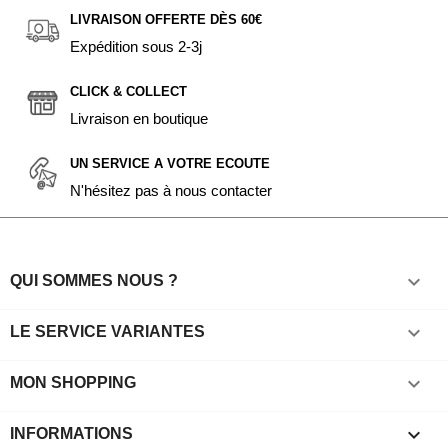
LIVRAISON OFFERTE DÈS 60€
Expédition sous 2-3j
CLICK & COLLECT
Livraison en boutique
UN SERVICE A VOTRE ECOUTE
N'hésitez pas à nous contacter

QUI SOMMES NOUS ?

LE SERVICE VARIANTES

MON SHOPPING
keyboard_arrow_down
INFORMATIONS