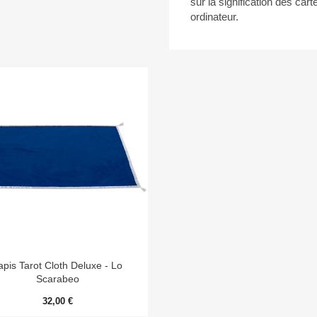
sur la signification des cart
ordinateur.

Aperçu rapide
apis Tarot Cloth Deluxe - Lo
Scarabeo
32,00 €