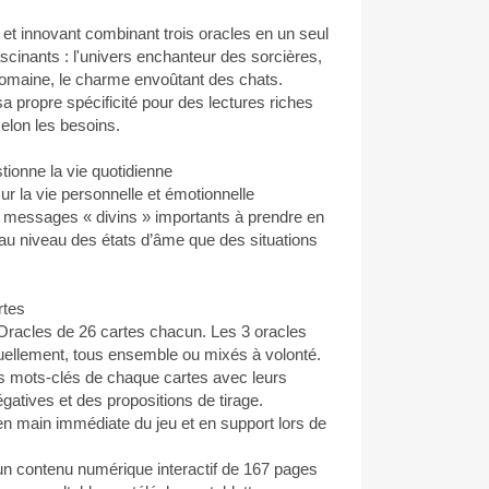
né et innovant combinant trois oracles en un seul
fascinants : l'univers enchanteur des sorcières,
 romaine, le charme envoûtant des chats.
 propre spécificité pour des lectures riches
elon les besoins.​
tionne la vie quotidienne
ur la vie personnelle et émotionnelle
e messages « divins » importants à prendre en
au niveau des états d’âme que des situations
rtes
 Oracles de 26 cartes chacun. Les 3 oracles
iduellement, tous ensemble ou mixés à volonté.
s mots-clés de chaque cartes avec leurs
négatives et des propositions de tirage.
en main immédiate du jeu et en support lors de
n contenu numérique interactif de 167 pages