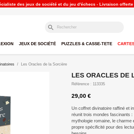
ialiste des jeux de société et du jeu d'échecs - Livraison offert
search
LEXION
JEUX DE SOCIÉTÉ
PUZZLES & CASSE-TETE
CARTES
inatoires
Les Oracles de la Sorcière
LES ORACLES DE 
Référence : 113335
29,00 €
Un coffret divinatoire raffiné et 
réunit trois mondes fascinants :
mythologie romaine, le charme 
propre spécificité pour des lectu
besoins.​