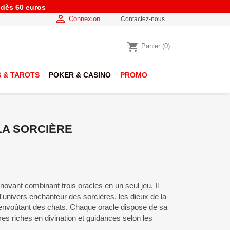
e dès 60 euros

Connexion
Contactez-nous
shopping_cart
Panier
(0)
 & TAROTS
POKER & CASINO
PROMO
LA SORCIÈRE
innovant combinant trois oracles en un seul jeu. Il
 l'univers enchanteur des sorcières, les dieux de la
envoûtant des chats. Chaque oracle dispose de sa
res riches en divination et guidances selon les