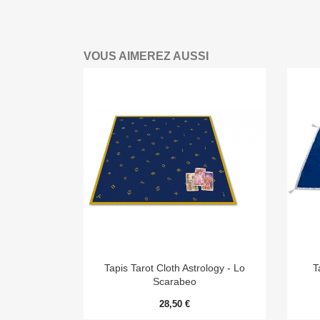
VOUS AIMEREZ AUSSI

Aperçu rapide
Tapis Tarot Cloth Astrology - Lo
T
Scarabeo
28,50 €