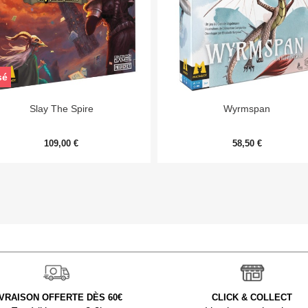
sé


Aperçu rapide
Aperçu rapide
Slay The Spire
Wyrmspan
109,00 €
58,50 €
IVRAISON OFFERTE DÈS 60€
CLICK & COLLECT