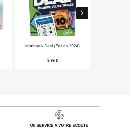


Aperçu rapide
Aper
Monopoly Deal (Edition 2024)
Day
9,99 €
54,
UN SERVICE A VOTRE ECOUTE