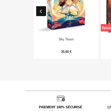
Epui

Aperçu rapide
Sky Team
30,60 €
PAIEMENT 100% SÉCURISÉ
L