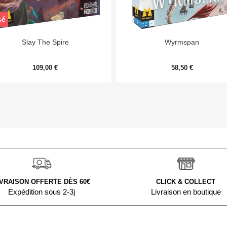
sé


Aperçu rapide
Aperçu rapide
Slay The Spire
Wyrmspan
109,00 €
58,50 €
IVRAISON OFFERTE DÈS 60€
CLICK & COLLECT
Expédition sous 2-3j
Livraison en boutique