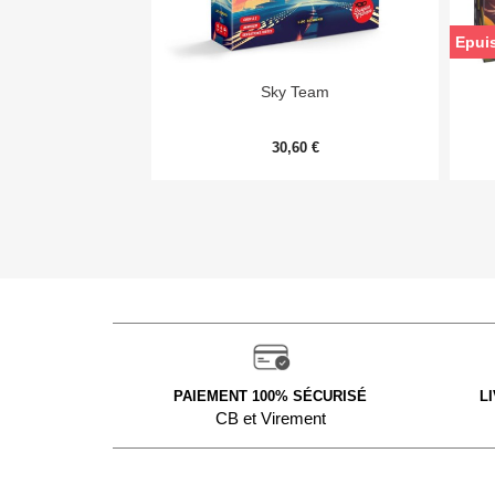
Epui

Aperçu rapide
Sky Team
30,60 €
PAIEMENT 100% SÉCURISÉ
L
CB et Virement