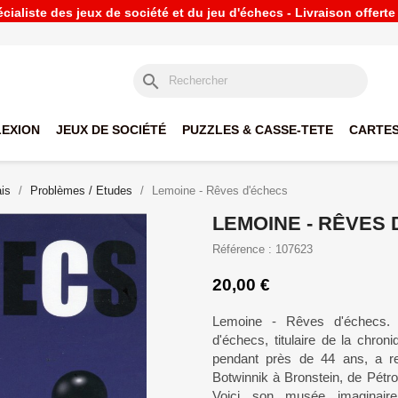
ialiste des jeux de société et du jeu d'échecs - Livraison offert
search
LEXION
JEUX DE SOCIÉTÉ
PUZZLES & CASSE-TETE
CARTES
is
Problèmes / Etudes
Lemoine - Rêves d'échecs
LEMOINE - RÊVES
Référence : 107623
20,00 €
Lemoine - Rêves d'échecs.
d'échecs, titulaire de la chr
pendant près de 44 ans, a r
Botwinnik à Bronstein, de Pétr
Voici son musée imaginair