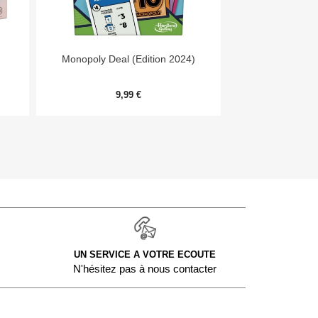


Aperçu rapide
Aper
Monopoly Deal (Edition 2024)
Harm
9,99 €
32,
UN SERVICE A VOTRE ECOUTE
N'hésitez pas à nous contacter