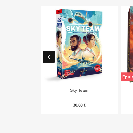
Epui

Aperçu rapide
Sky Team
30,60 €