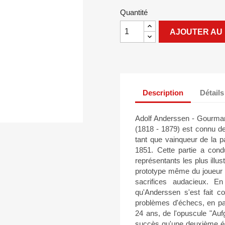
Quantité
AJOUTER AU 
Description
Détails
Adolf Anderssen - Gourman
(1818 - 1879) est connu de
tant que vainqueur de la pa
1851. Cette partie a con
représentants les plus illust
prototype même du joueur qu
sacrifices audacieux. E
qu'Anderssen s'est fait c
problèmes d'échecs, en part
24 ans, de l'opuscule "Auf
succès qu'une deuxième éd