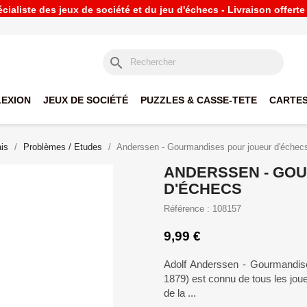
ialiste des jeux de société et du jeu d'échecs - Livraison offert
search
LEXION
JEUX DE SOCIÉTÉ
PUZZLES & CASSE-TETE
CARTES
is
Problèmes / Etudes
Anderssen - Gourmandises pour joueur d'échec
ANDERSSEN - GO
D'ÉCHECS
Référence : 108157
9,99 €
Adolf Anderssen - Gourmandise
1879) est connu de tous les jou
de la ...