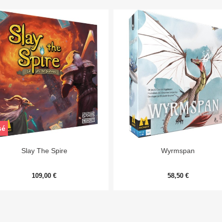
sé


Aperçu rapide
Aperçu rapide
Slay The Spire
Wyrmspan
109,00 €
58,50 €