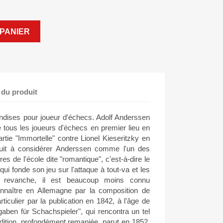
PANIER
 du produit
dises pour joueur d'échecs. Adolf Anderssen
 tous les joueurs d'échecs en premier lieu en
rtie "Immortelle" contre Lionel Kieseritzky en
duit à considérer Anderssen comme l'un des
res de l'école dite "romantique", c'est-à-dire le
i fonde son jeu sur l'attaque à tout-va et les
n revanche, il est beaucoup moins connu
onnaître en Allemagne par la composition de
iculier par la publication en 1842, à l'âge de
gaben für Schachspieler", qui rencontra un tel
ition, profondément remaniée, parut en 1852.