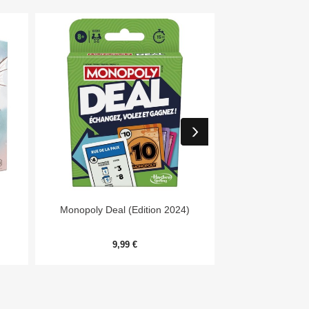


Aperçu rapide
Aper
Monopoly Deal (Edition 2024)
7 Wonders Archit
Me
9,99 €
20,