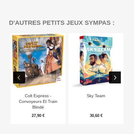
D'AUTRES PETITS JEUX SYMPAS :
Ep
Colt Express -
Sky Team
Convoyeurs Et Train
Blindé
27,90 €
30,60 €