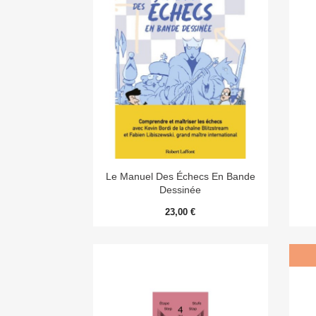

Aperçu rapide
Le Manuel Des Échecs En Bande
Dessinée
23,00 €