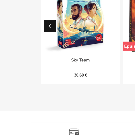
Epui

Aperçu rapide
Sky Team
30,60 €