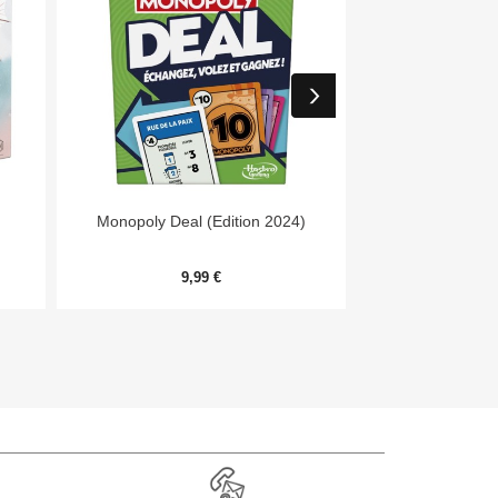


Aperçu rapide
Aper
Monopoly Deal (Edition 2024)
Day
9,99 €
54,