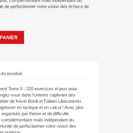
l opus, complémentaire mais indépendant du
ité de perfectionner votre vision des échecs de
PANIER
 du produit
ent Tome II : 320 exercices et jeux pour
ongez-vous dans l’univers captivant des
ier de Kévin Bordi et Fabien Libiszewski,
gresser en tactique et en calcul ! Avec plus
rganisés par thème et de difficulté
s, complémentaire mais indépendant du
rtunité de perfectionner votre vision des
t pratique.