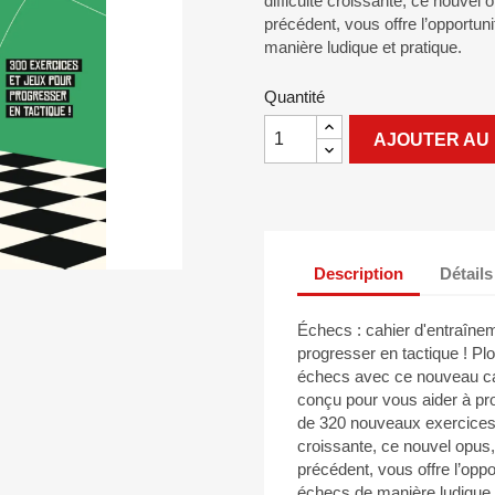
difficulté croissante, ce nouve
précédent, vous offre l’opportun
manière ludique et pratique.
Quantité
AJOUTER AU 
Description
Détails
Échecs : cahier d'entraînem
progresser en tactique ! Pl
échecs avec ce nouveau cah
conçu pour vous aider à pro
de 320 nouveaux exercices o
croissante, ce nouvel opu
précédent, vous offre l’oppo
échecs de manière ludique e