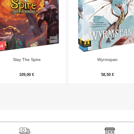
sé


Aperçu rapide
Aperçu rapide
Slay The Spire
Wyrmspan
109,00 €
58,50 €