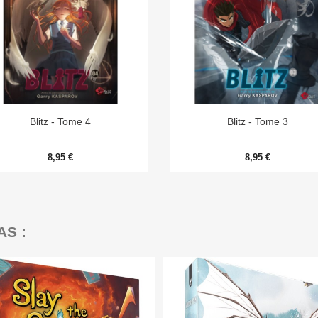


Aperçu rapide
Aperçu rapide
Blitz - Tome 4
Blitz - Tome 3
8,95 €
8,95 €
AS :