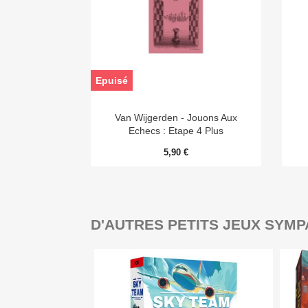
Epuisé

Aperçu rapide
Van Wijgerden - Jouons Aux
Echecs : Etape 4 Plus
5,90 €
D'AUTRES PETITS JEUX SYMP