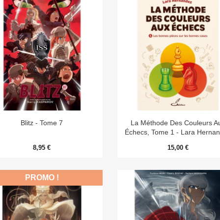


Aperçu rapide
Aperçu rapide
Blitz - Tome 7
La Méthode Des Couleurs A
Échecs, Tome 1 - Lara Herna
8,95 €
15,00 €
PROMO !