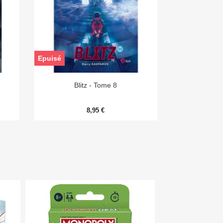
Epuisé

Aperçu rapide
Blitz - Tome 8
8,95 €