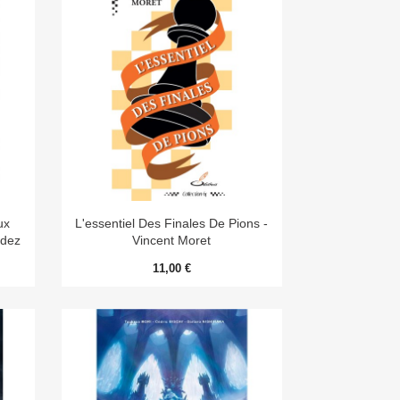

Aperçu rapide
ux
L'essentiel Des Finales De Pions -
ndez
Vincent Moret
11,00 €