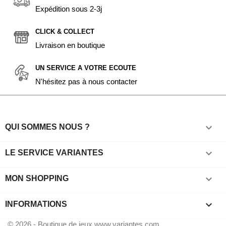
Expédition sous 2-3j
CLICK & COLLECT
Livraison en boutique
UN SERVICE A VOTRE ECOUTE
N'hésitez pas à nous contacter

QUI SOMMES NOUS ?

LE SERVICE VARIANTES

MON SHOPPING
keyboard_arrow_down
INFORMATIONS
© 2026 - Boutique de jeux www.variantes.com