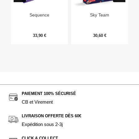
Ep
Sequence
Sky Team
33,90 €
30,60 €
PAIEMENT 100% SÉCURISÉ
CB et Virement
LIVRAISON OFFERTE DÈS 60€
Expédition sous 2-3j
CLICK & COLLECT