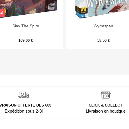
sé


Aperçu rapide
Aperçu rapide
Slay The Spire
Wyrmspan
109,00 €
58,50 €
IVRAISON OFFERTE DÈS 60€
CLICK & COLLECT
Expédition sous 2-3j
Livraison en boutique