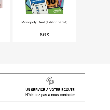


Aperçu rapide
Aper
Monopoly Deal (Edition 2024)
Niw
9,99 €
11,
UN SERVICE A VOTRE ECOUTE
N'hésitez pas à nous contacter