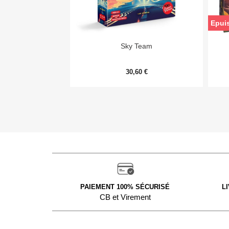
Epui

Aperçu rapide
Sky Team
30,60 €
PAIEMENT 100% SÉCURISÉ
L
CB et Virement