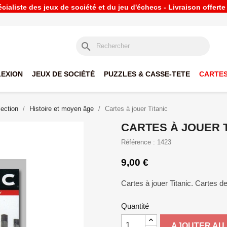
ialiste des jeux de société et du jeu d'échecs - Livraison offert
search
LEXION
JEUX DE SOCIÉTÉ
PUZZLES & CASSE-TETE
CARTES
lection
Histoire et moyen âge
Cartes à jouer Titanic
CARTES À JOUER T
Référence : 1423
9,00 €
Cartes à jouer Titanic. Cartes de
Quantité
AJOUTER AU 