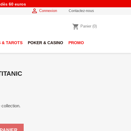
e dès 60 euros

Connexion
Contactez-nous
shopping_cart
Panier
(0)
 & TAROTS
POKER & CASINO
PROMO
ITANIC
 collection.
PANIER