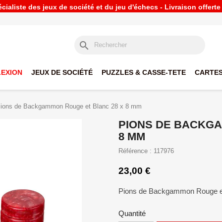
ialiste des jeux de société et du jeu d'échecs - Livraison offert
search
LEXION
JEUX DE SOCIÉTÉ
PUZZLES & CASSE-TETE
CARTES
ions de Backgammon Rouge et Blanc 28 x 8 mm
PIONS DE BACKGA
8 MM
Référence : 117976
23,00 €
Pions de Backgammon Rouge et 
Quantité