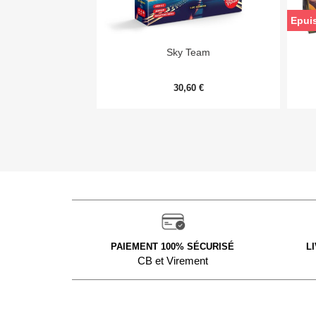
Epui

Aperçu rapide
Sky Team
30,60 €
PAIEMENT 100% SÉCURISÉ
L
CB et Virement