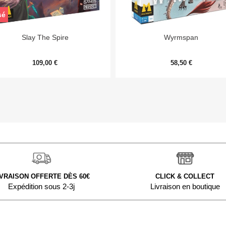
sé


Aperçu rapide
Aperçu rapide
Slay The Spire
Wyrmspan
109,00 €
58,50 €
IVRAISON OFFERTE DÈS 60€
CLICK & COLLECT
Expédition sous 2-3j
Livraison en boutique