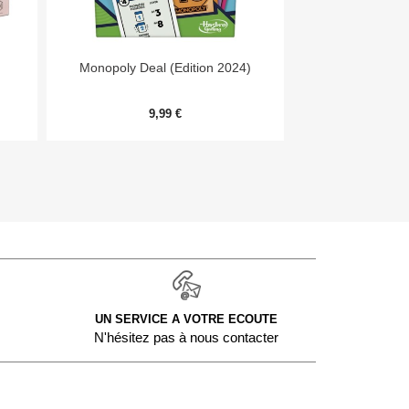


Aperçu rapide
Aper
Monopoly Deal (Edition 2024)
Day
9,99 €
54,
UN SERVICE A VOTRE ECOUTE
N'hésitez pas à nous contacter