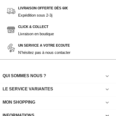
LIVRAISON OFFERTE DÈS 60€
Expédition sous 2-3j
CLICK & COLLECT
Livraison en boutique
UN SERVICE A VOTRE ECOUTE
N'hésitez pas à nous contacter

QUI SOMMES NOUS ?

LE SERVICE VARIANTES

MON SHOPPING
keyboard_arrow_down
INFORMATIONS