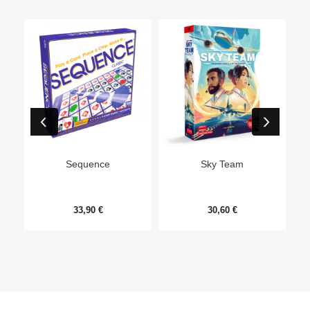
Ep
Sequence
Sky Team
33,90 €
30,60 €