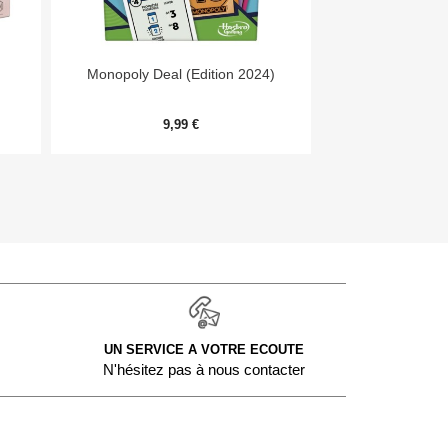


Aperçu rapide
Aper
Monopoly Deal (Edition 2024)
Day
9,99 €
54,
UN SERVICE A VOTRE ECOUTE
N'hésitez pas à nous contacter