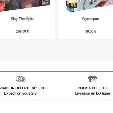
sé


Aperçu rapide
Aperçu rapide
Slay The Spire
Wyrmspan
109,00 €
58,50 €
IVRAISON OFFERTE DÈS 60€
CLICK & COLLECT
Expédition sous 2-3j
Livraison en boutique