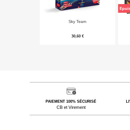
Epui

Aperçu rapide
Sky Team
30,60 €
PAIEMENT 100% SÉCURISÉ
L
CB et Virement