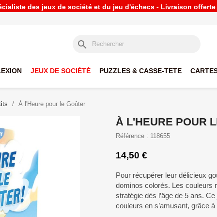
ialiste des jeux de société et du jeu d'échecs - Livraison offert
search
LEXION
JEUX DE SOCIÉTÉ
PUZZLES & CASSE-TETE
CARTES
its
À l'Heure pour le Goûter
À L'HEURE POUR 
Référence : 118655
14,50 €
Pour récupérer leur délicieux go
dominos colorés. Les couleurs re
stratégie dès l’âge de 5 ans. Ce
couleurs en s’amusant, grâce à u