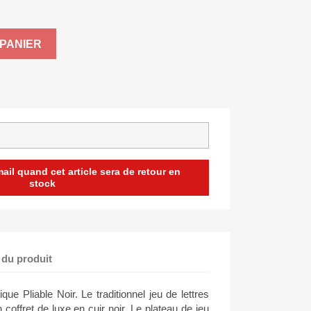
PANIER
il quand cet article sera de retour en
stock
 du produit
ue Pliable Noir. Le traditionnel jeu de lettres
coffret de luxe en cuir noir. Le plateau de jeu