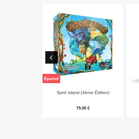
Epuisé

Aperçu rapide
Spirit Island (4ème Édition)
79,00 €