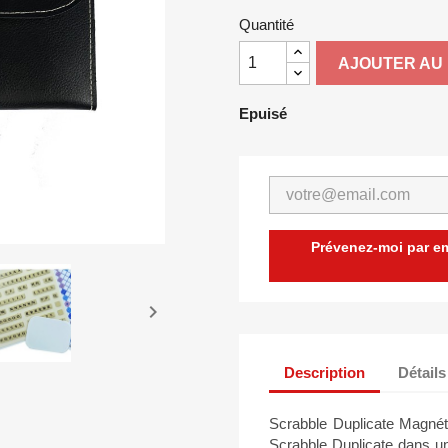
Quantité
AJOUTER AU 
Epuisé
Prévenez-moi par ema

Description
Détails
Scrabble Duplicate Magnétiq
Scrabble Duplicate dans un 