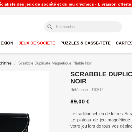
ialiste des jeux de société et du jeu d'échecs - Livraison offert
search
LEXION
JEUX DE SOCIÉTÉ
PUZZLES & CASSE-TETE
CARTES
chiffres
Scrabble Duplicate Magnétique Pliable Noir
SCRABBLE DUPLIC
NOIR
Référence : 110512
89,00 €
Le traditionnel jeu de lettres Sc
Le plateau de jeu magnétique 
votre jeu lors de tous vos dépl