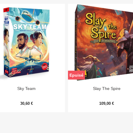
Epuisé


Aperçu rapide
Aperçu rapide
Sky Team
Slay The Spire
30,60 €
109,00 €