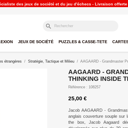
ialiste des jeux de société et du jeu d'échecs - Livraison offert
search
LEXION
JEUX DE SOCIÉTÉ
PUZZLES & CASSE-TETE
CARTES
s étrangères
Stratégie, Tactique et Milieu
AAGAARD - Grandmaster Prep
AAGAARD - GRAN
THINKING INSIDE 
Référence : 108257
25,00 €
Jacob AAGAARD - Grandmaster 
anglais couverture souple sur 
the box, Jacob Aagaard décr