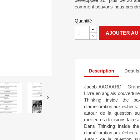
développée sur plus de 20 ann
comment pouvons-nous prendre d
Quantité
AJOUTER AU 
Description
Détails
Jacob AAGAARD - Grandmas
Livre en anglais couverture

Thinking inside the bo
d'amélioration aux échecs,
autour de la question s
meilleures décisions face à 
Dans Thinking inside the
d'amélioration aux échecs,
autour de la question s