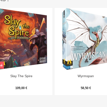
sé


Aperçu rapide
Aperçu rapide
Slay The Spire
Wyrmspan
109,00 €
58,50 €