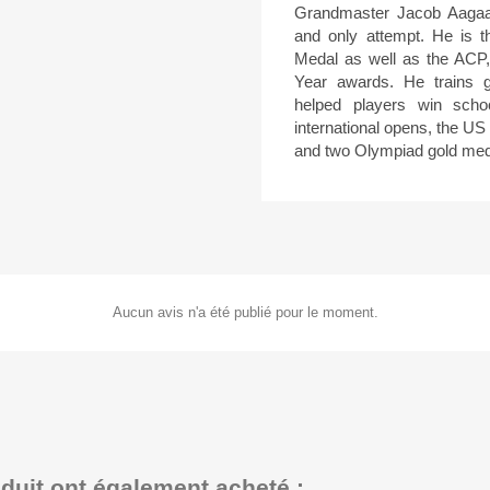
Grandmaster Jacob Aagaar
and only attempt. He is 
Medal as well as the ACP
Year awards. He trains 
helped players win schoo
international opens, the U
and two Olympiad gold med
Aucun avis n'a été publié pour le moment.
oduit ont également acheté :