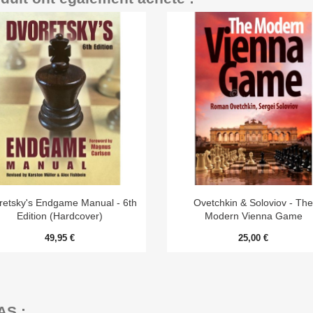


Aperçu rapide
Aperçu rapide
retsky's Endgame Manual - 6th
Ovetchkin & Soloviov - Th
Edition (Hardcover)
Modern Vienna Game
49,95 €
25,00 €
AS :