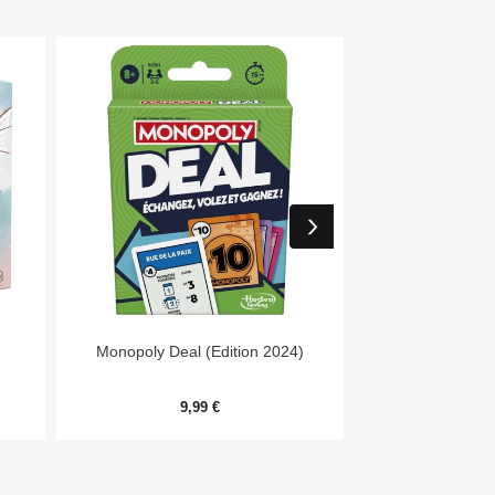


Aperçu rapide
Aper
Monopoly Deal (Edition 2024)
Day
9,99 €
54,