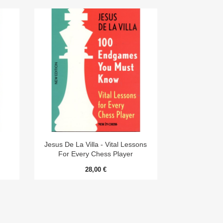

Aperçu rapide
e
Jesus De La Villa - Vital Lessons
For Every Chess Player
28,00 €