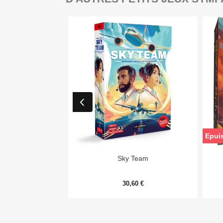
Epui

Aperçu rapide
Sky Team
30,60 €