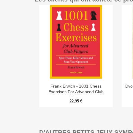

Aperçu rapide
Frank Erwich - 1001 Chess
Dvo
Exercises For Advanced Club
Players
22,95 €
D'AUTRES PETITS JEUX SYMP