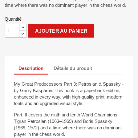
time
where
there
was
no dominant
player
in the
chess
world.
Quantité
AJOUTER AU PANIER
Description
Détails du produit
My
Great
Predecessors
Part 3:
Petrosian
& Spassky -
by
Garry Kasparov. This book is a
paperback edition
,
enhanced
in
every
way
,
with
high-
quality
print
, modern
fonts and an
upgraded
visual
style.
Part III
covers
the
ninth
and
tenth
World Champions:
Tigran
Petrosian
(1963
–
1969) and Boris Spassky
(1969
–
1972) and a time
where
there
was
no dominant
player
in the
chess
world.