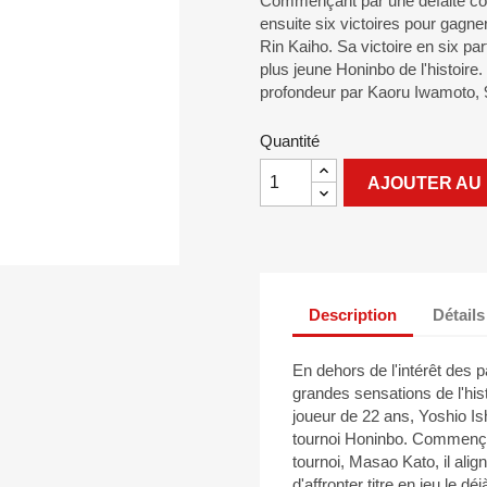
Commençant par une défaite contr
ensuite six victoires pour gagner 
Rin Kaiho. Sa victoire en six part
plus jeune Honinbo de l'histoire
profondeur par Kaoru Iwamoto, 9-
Quantité
AJOUTER AU 
Description
Détails
En dehors de l'intérêt des pa
grandes sensations de l'hi
joueur de 22 ans, Yoshio Ish
tournoi Honinbo. Commençan
tournoi, Masao Kato, il align
d'affronter titre en jeu le d