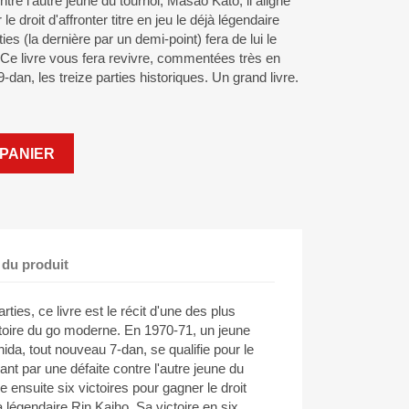
e l'autre jeune du tournoi, Masao Kato, il aligne
le droit d'affronter titre en jeu le déjà légendaire
ies (la dernière par un demi-point) fera de lui le
. Ce livre vous fera revivre, commentées très en
dan, les treize parties historiques. Un grand livre.
PANIER
 du produit
rties, ce livre est le récit d'une des plus
stoire du go moderne. En 1970-71, un jeune
ida, tout nouveau 7-dan, se qualifie pour le
t par une défaite contre l'autre jeune du
e ensuite six victoires pour gagner le droit
éjà légendaire Rin Kaiho. Sa victoire en six