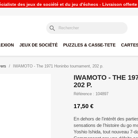
ialiste des jeux de société et du jeu d'échecs - Livraison offert
search
LEXION
JEUX DE SOCIÉTÉ
PUZZLES & CASSE-TETE
CARTES
vers
IWAMOTO - The 1971 Honinbo tournament, 202 p.
IWAMOTO - THE 1
202 P.
Référence : 104897
17,50 €
En dehors de l'intérêt des partie
sensations de l'histoire du go 
Yoshio Ishida, tout nouveau 7-da