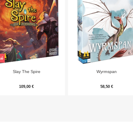
sé


Aperçu rapide
Aperçu rapide
Slay The Spire
Wyrmspan
109,00 €
58,50 €