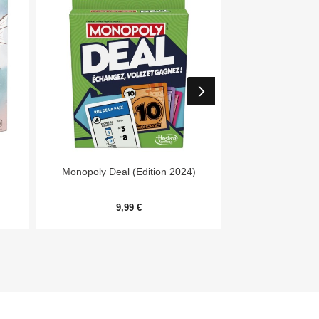


Aperçu rapide
Aper
Monopoly Deal (Edition 2024)
Day
9,99 €
54,