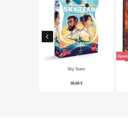
Epui

Aperçu rapide
Sky Team
30,60 €